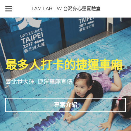
×
 I AM LAB TW 台灣身心靈實驗室
部落格分類
Home
插畫
DESIGN HUB
品牌形象
PODCAST
設計師
作品集
最多人打卡的捷運車廂
設計作品
BLOG
台灣身心靈實驗室
包裝設計
視覺設計
搜索
臺北世大運  捷運車廂宣傳
包裝設計
識別系統
iamlabtw@gmail.com
插畫
聖像繪製
專案介紹
品牌形象
實驗筆記本
識別系統