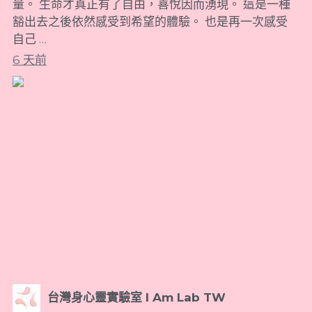
量。 生命才真正有了自由，喜悅因而湧現。 這是一種
豁出去之後依然感受到希望的體驗。 也是再一次感受
聖像繪製
自己 …
6 天前
台灣身心靈實驗室 I Am Lab TW