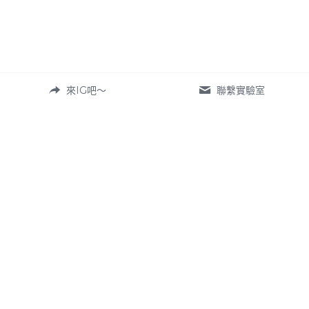
來IG吧～
聯繫實驗室
iamlabtw@gmail.com
© 台灣身心靈實驗室 I AM LAB TW ,2022-2024. 在光
裡，我們共創前行
隱私政策