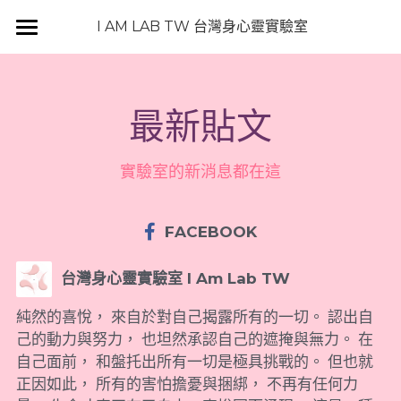
×
 I AM LAB TW 台灣身心靈實驗室
部落格分類
Home
插畫
DESIGN HUB
最新貼文
品牌形象
PODCAST
設計師
實驗室的新消息都在這
作品集
設計作品
BLOG
台灣身心靈實驗室
包裝設計
視覺設計
搜索
FACEBOOK
包裝設計
識別系統
iamlabtw@gmail.com
台灣身心靈實驗室 I Am Lab TW
插畫
聖像繪製
純然的喜悅， 來自於對自己揭露所有的一切。 認出自
己的動力與努力， 也坦然承認自己的遮掩與無力。 在
品牌形象
實驗筆記本
自己面前， 和盤托出所有一切是極具挑戰的。 但也就
正因如此， 所有的害怕擔憂與捆綁， 不再有任何力
識別系統