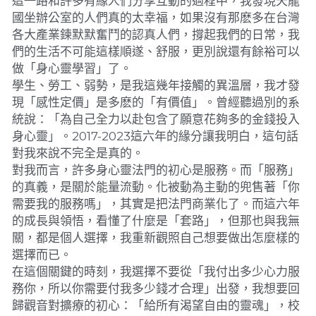
這一路和許多有緣人們分享互動的過程中，我發現天龍
國坐辦公室的人們真的太幸福，如果沒有那麽多在台灣
各大產業鍊默默奮鬥的認真人們，撐起我們的日常，我
們的生活不可能這樣順遂、舒服，更別說還有餘裕可以
做「身心靈學習」了。
學生、勞工、弱勢，是我這幾年接觸的異溫層，我才發
現「感性定價」是多麽的「有價值」。曾經聽過別的系
統說：「為自己全力以赴包含了願意花夠多的金錢投入
身心靈」。2017-2023這六年的緣分讓我明白，這句話
對我來說不完全是真的。
對我而言，許多身心靈法門的初心是服務。而「服務」
的真義，是關於能量流動。化被動為主動的兜售著「你
需要我的服務嗎」，其實是把法門商業化了。而這六年
的成長與領悟，看懂了什麼是「套路」，但那也與我無
關，都是個人選擇，我重新觀照自己想要做出怎麼樣的
選擇而已。
在這個關鍵的時刻，我選擇不要從「我付出多少心力服
務你，所以你需要付我多少錢才合理」出發，我想要回
歸觀音對擴療的初心：「給所有渴望自由的靈魂」，校