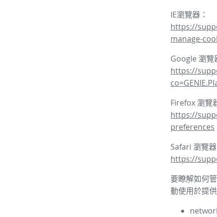
IE瀏覽器：
https://supp
manage-coo
Google 瀏
https://sup
co=GENIE.P
Firefox 瀏
https://supp
preferences
Safari 瀏覽
https://supp
要瞭解如何管理
動使用於提供
network