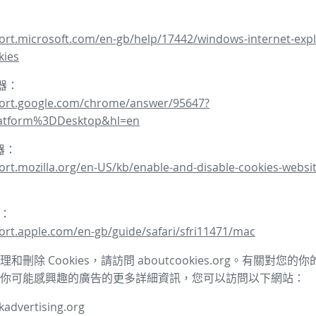
ort.microsoft.com/en-gb/help/17442/windows-internet-expl
kies
覽器：
port.google.com/chrome/answer/95647?
latform%3DDesktop&hl=en
覽器：
ort.mozilla.org/en-US/kb/enable-and-disable-cookies-websit
器：
ort.apple.com/en-gb/guide/safari/sfri11471/mac
和刪除 Cookies，請訪問 aboutcookies.org。有關對您
你可能感興趣的廣告的更多詳細資訊，您可以訪問以下網站：
advertising.org